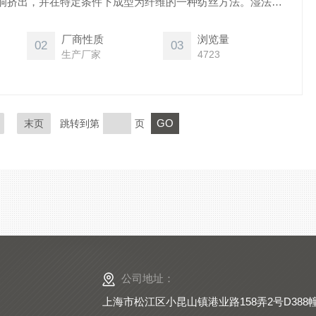
洞挤出，并在特定条件下成型为纤维的一种纺丝方法。湿法纺
同于传统的纺丝方式，它提供了更加均匀、精细的纤维制备途
活，环境友好。
厂商性质
浏览量
02
03
生产厂家
4723
末页
跳转到第
页
公司地址：
上海市松江区小昆山镇港业路158弄2号D388