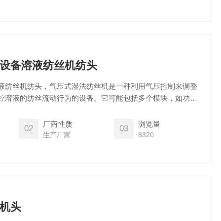
设备溶液纺丝机纺头
液纺丝机纺头，气压式湿法纺丝机是一种利用气压控制来调整
控溶液的纺丝流动行为的设备。它可能包括多个模块，如功能
自由组合线等，以适应不同的生产需求和科研应用。这些设备
温范围、卷绕速度等参数会根据具体型号而有所不同。
厂商性质
浏览量
02
03
生产厂家
8320
机头