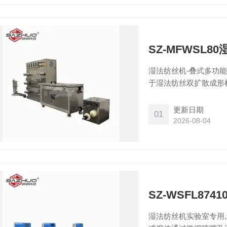
SZ-MFWSL
湿法纺丝机-叠式多功
于湿法纺丝双扩散成形
湿纺、皮芯纺、中空纺
纺丝料罐可进行单独或
更新日期
01
实现纤维的连续化成形
2026-08-04
SZ-WSFL87
湿法纺丝机实验室专用