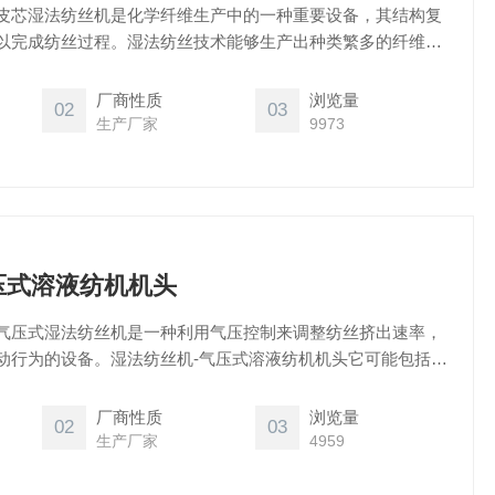
皮芯湿法纺丝机是化学纤维生产中的一种重要设备，其结构复
以完成纺丝过程。湿法纺丝技术能够生产出种类繁多的纤维，
子聚合物。由于可以针对特定聚合物调整溶剂和工艺参数，湿
定性能的纤维，如高强度、高弹性等，满足不同行业的需求。
厂商性质
浏览量
02
03
生产厂家
9973
压式溶液纺机机头
气压式湿法纺丝机是一种利用气压控制来调整纺丝挤出速率，
动行为的设备。湿法纺丝机-气压式溶液纺机机头它可能包括多
、完整纺丝线和自由组合线等，以适应不同的生产需求和科研
、纺丝液量、控温范围、卷绕速度等参数会根据具体型号而有
厂商性质
浏览量
02
03
生产厂家
4959