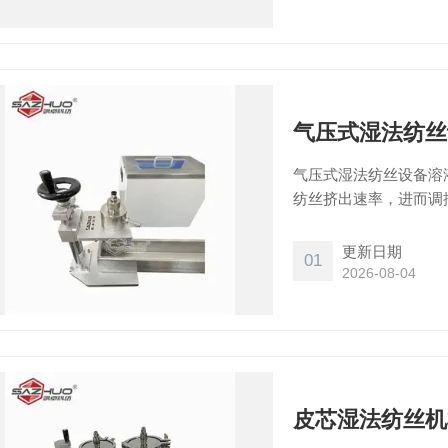
气压式湿法纺丝
气压式湿法纺丝设备溶
纺丝挤出速率，进而调
纺丝线、完整纺丝线和
的尺寸、纺丝液量、控
更新日期
01
2026-08-04
皮芯湿法纺丝机