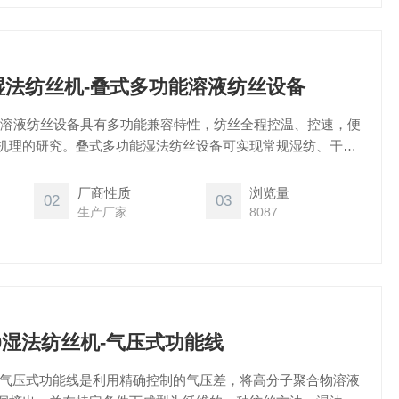
80湿法纺丝机-叠式多功能溶液纺丝设备
能溶液纺丝设备具有多功能兼容特性，纺丝全程控温、控速，便
机理的研究。叠式多功能湿法纺丝设备可实现常规湿纺、干喷
、气流纺等。操作灵活，清洗拆卸方便，纺丝品种更换容易，
组合使用，纺丝功能模块齐全，可模拟工业化湿法纺丝过程，
厂商性质
浏览量
02
03
和制备。
生产厂家
8087
410湿法纺丝机-气压式功能线
,气压式功能线是利用精确控制的气压差，将高分子聚合物溶液