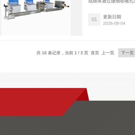
或熔体通过微细喷嘴孔
丝机-气压式功能线不
径，且在操作上更为灵
更新日期
01
2026-08-04
共 16 条记录，当前 1 / 3 页 首页 上一页
下一页