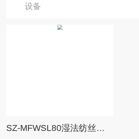
设备
SZ-MFWSL80湿法纺丝机-叠式多功能溶液纺丝设备