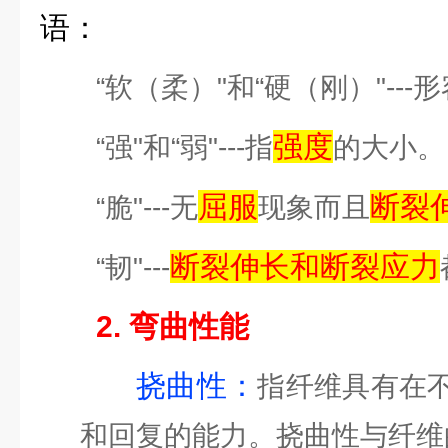
语：
“软（柔）"和“硬（刚）"---
强度
“强"和“弱"---指
的大小。
屈服
断裂
“脆"---无
现象而且
断裂伸长和断裂应力
“韧"---
2. 弯曲性能
挠曲性：
指纤维具有在
和回复的能力。挠曲性与纤维