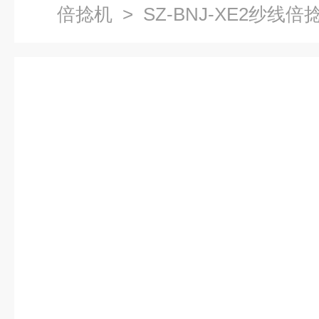
倍捻机
> SZ-BNJ-XE2纱线倍